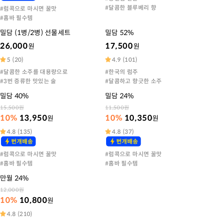
#
달콤한 블루베리 향
#
럼콕으로 마시면 꿀맛
#
홈바 필수템
밀담 (1병/2병) 선물세트
밀담 52%
26,000
17,500
원
원
5
(
20
)
4.9
(
101
)
#
달콤한 소주를 대용량으로
#
한국의 럼주
#
3번 증류한 맛있는 술
#
달콤하고 향긋한 소주
밀담 40%
밀담 24%
15,500원
11,500원
10%
13,950
10%
10,350
원
원
4.8
(
135
)
4.8
(
37
)
#
럼콕으로 마시면 꿀맛
#
럼콕으로 마시면 꿀맛
#
홈바 필수템
#
홈바 필수템
만월 24%
12,000원
10%
10,800
원
4.8
(
210
)