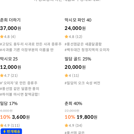
춘희 더하기
막시모 파인 40
37,000
24,000
원
원
4.8
(
4
)
4.8
(
12
)
#
고당도 용두리 사과로 만든 사과 증류주
#
풍선껌같은 새콤달콤함
#
사과를 기른 이장부분의 이름을 딴
#
백두대간 청정지역의 오미자
막시모 25
밀담 골드 25%
12,000
20,000
원
원
4.7
(
21
)
4
(
11
)
#
'오미자'로 만든 증류주
#
밀담의 오크 숙성 버전
#
풍선껌 같은 달콤한 풍미
#
하이볼 마시면 찰떡궁합!
밀담 17%
춘희 40%
4,000원
22,000원
10%
3,600
10%
19,800
원
원
4.9
(
111
)
4.9
(
34
)
#
풍선껌 같은