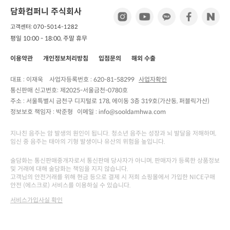
담화컴퍼니 주식회사
고객센터: 070-5014-1282
평일 10:00 - 18:00, 주말 휴무
이용약관
개인정보처리방침
입점문의
해외 수출
대표 : 이재욱
사업자등록번호 :
620-81-58299
사업자확인
통신판매 신고번호:
제2025-서울금천-0780호
주소 :
서울특별시 금천구 디지털로 178, 에이동 3층 319호(가산동, 퍼블릭가산)
정보보호 책임자 :
박준형
이메일 : info@sooldamhwa.com
지나친 음주는 암 발생의 원인이 됩니다. 청소년 음주는 성장과 뇌 발달을 저해하며,
임신 중 음주는 태아의 기형 발생이나 유산의 위험을 높입니다.
술담화는 통신판매중개자로서 통신판매 당사자가 아니며, 판매자가 등록한 상품정보
및 거래에 대해 술담화는 책임을 지지 않습니다.
고객님의 안전거래를 위해 현금 등으로 결제 시 저희 쇼핑몰에서 가입한 NICE구매
안전 (에스크로) 서비스를 이용하실 수 있습니다.
서비스가입사실 확인