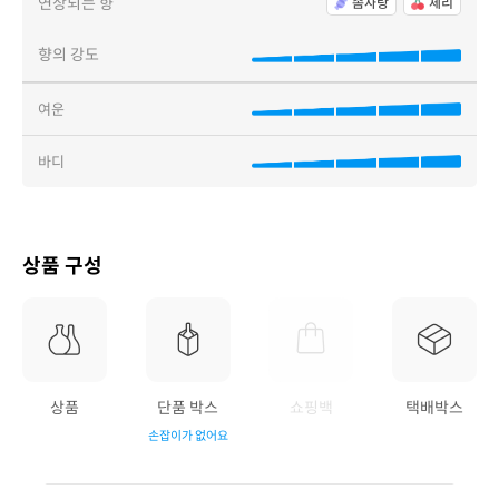
연상되는 향
솜사탕
체리
향의 강도
여운
바디
상품 구성
상품
단품 박스
쇼핑백
택배박스
손잡이가 없어요