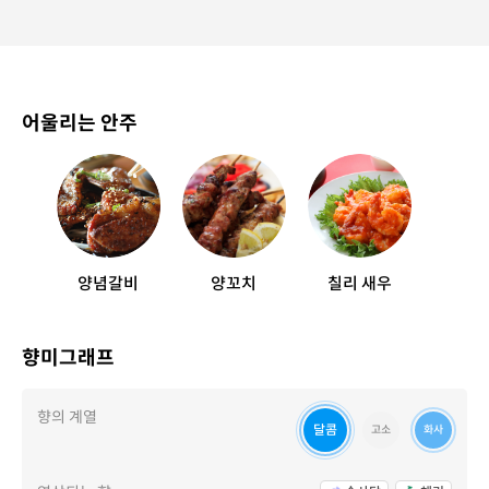
어울리는 안주
양념갈비
양꼬치
칠리 새우
향미그래프
향의 계열
달콤
고소
화사