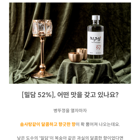
[밀담 52%], 어떤 맛을 갖고 있나요?
병뚜껑을 열자마자
솜사탕같이 달콤하고 향긋한 향
이 확 뿜어져 나오는데요.
낮은 도수의 '밀담'이 복숭아 같은 과실의 달콤한 향이었다면