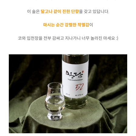
이 술은
달고나 같이 진한 단향
을 갖고 있답니다.
마시는 순간 강렬한 작열감
이
코와 입천장을 전부 감싸고 지나가니 너무 놀라진 마세요 :)