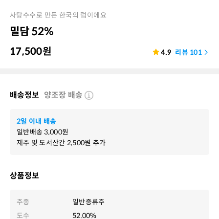
사탕수수로 만든 한국의 럼이에요
밀담 52%
17,500
원
4.9
리뷰
101
배송정보
양조장 배송
2일 이내 배송
일반배송
3,000
원
제주 및 도서산간
2,500
원 추가
상품정보
주종
일반증류주
도수
52.00%