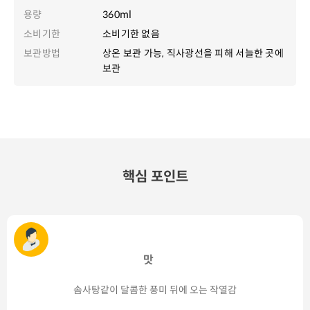
용량
360ml
소비기한
소비기한 없음
보관방법
상온 보관 가능, 직사광선을 피해 서늘한 곳에
보관
핵심 포인트
맛
솜사탕같이 달콤한 풍미 뒤에 오는 작열감