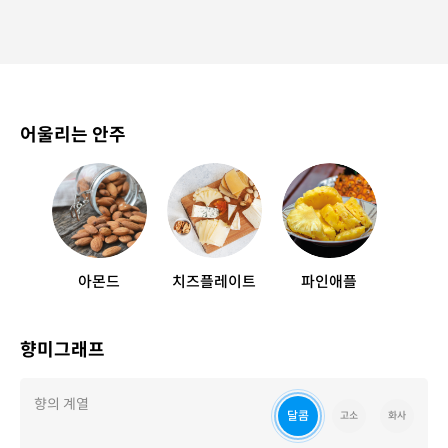
어울리는 안주
아몬드
치즈플레이트
파인애플
향미그래프
향의 계열
달콤
고소
화사