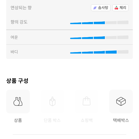
연상되는 향
솜사탕
체리
향의 강도
여운
바디
상품 구성
상품
단품 박스
쇼핑백
택배박스