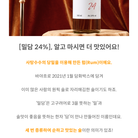
[밀담 24%], 알고 마시면 더 맛있어요!
사탕수수의 당밀을 이용해 만든 럼(Rum)이에요.
바야흐로 2021년 1월 담화박스에 담겨
이미 많은 사람의 원픽 술로 자리매김한 술이기도 하죠.
‘밀담’은 고구려어로 3을 뜻하는 ‘밀’과
술맛이 좋음을 뜻하는 한자 ‘담’이 만나 만들어진 이름인데요.
세 번 증류하여 순하고 맛있는 술
이란 의미가 있죠!