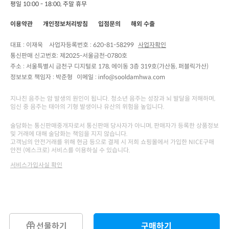
평일 10:00 - 18:00, 주말 휴무
이용약관
개인정보처리방침
입점문의
해외 수출
대표 : 이재욱
사업자등록번호 :
620-81-58299
사업자확인
통신판매 신고번호:
제2025-서울금천-0780호
주소 :
서울특별시 금천구 디지털로 178, 에이동 3층 319호(가산동, 퍼블릭가산)
정보보호 책임자 :
박준형
이메일 : info@sooldamhwa.com
지나친 음주는 암 발생의 원인이 됩니다. 청소년 음주는 성장과 뇌 발달을 저해하며,
임신 중 음주는 태아의 기형 발생이나 유산의 위험을 높입니다.
술담화는 통신판매중개자로서 통신판매 당사자가 아니며, 판매자가 등록한 상품정보
및 거래에 대해 술담화는 책임을 지지 않습니다.
고객님의 안전거래를 위해 현금 등으로 결제 시 저희 쇼핑몰에서 가입한 NICE구매
안전 (에스크로) 서비스를 이용하실 수 있습니다.
서비스가입사실 확인
선물하기
구매하기