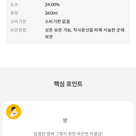
도수
24.00%
용량
360ml
소비기한
소비기한 없음
보관방법
상온 보관 가능, 직사광선을 피해 서늘한 곳에
보관
핵심 포인트
맛
달콤한 향에 그렇지 못한 화끈한 작열감!