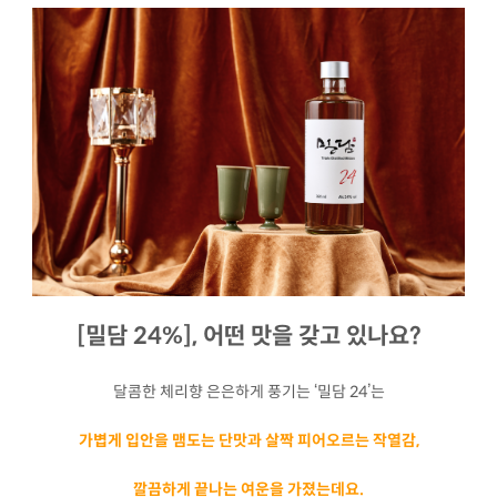
[밀담 24%], 어떤 맛을 갖고 있나요?
달콤한 체리향 은은하게 풍기는 ‘밀담 24’는
가볍게 입안을 맴도는 단맛과 살짝 피어오르는 작열감,
깔끔하게 끝나는 여운을 가졌는데요.