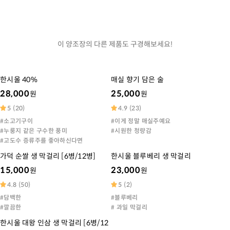
이 양조장의 다른 제품도 구경해보세요!
한시울 40%
매실 향기 담은 술
28,000
25,000
원
원
5
(
20
)
4.9
(
23
)
#
소고기구이
#
이게 정말 매실주예요
#
누룽지 같은 구수한 풍미
#
시원한 청량감
#
고도수 증류주를 좋아하신다면
가덕 순쌀 생 막걸리 [6병/12병]
한시울 블루베리 생 막걸리
15,000
23,000
원
원
4.8
(
50
)
5
(
2
)
#
담백한
#
블루베리
#
깔끔한
#
과일 막걸리
한시울 대왕 인삼 생 막걸리 [6병/12