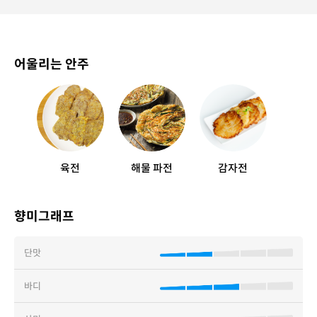
어울리는 안주
육전
해물 파전
감자전
향미그래프
단맛
바디