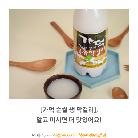
[가덕 순쌀 생 막걸리],
알고 마시면 더 맛있어요!
명세주가는
직접 농사지은 ‘청원 생명쌀’과