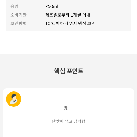
용량
750ml
소비기한
제조일로부터 1개월 이내
보관방법
10˚C 이하 세워서 냉장 보관
핵심 포인트
맛
단맛이 적고 담백함