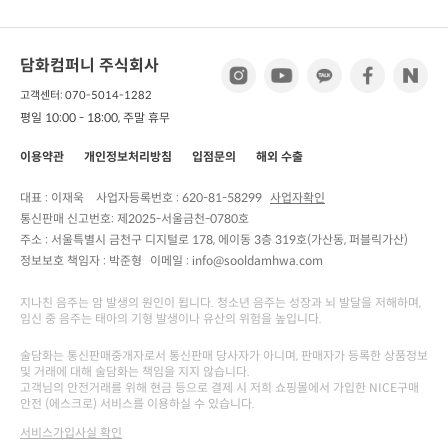
담화컴퍼니 주식회사
고객센터: 070-5014-1282
평일 10:00 - 18:00, 주말 휴무
이용약관
개인정보처리방침
입점문의
해외 수출
대표 : 이재욱
사업자등록번호 :
620-81-58299
사업자확인
통신판매 신고번호:
제2025-서울금천-0780호
주소 :
서울특별시 금천구 디지털로 178, 에이동 3층 319호(가산동, 퍼블릭가산)
정보보호 책임자 :
박준형
이메일 : info@sooldamhwa.com
지나친 음주는 암 발생의 원인이 됩니다. 청소년 음주는 성장과 뇌 발달을 저해하며,
임신 중 음주는 태아의 기형 발생이나 유산의 위험을 높입니다.
술담화는 통신판매중개자로서 통신판매 당사자가 아니며, 판매자가 등록한 상품정보
및 거래에 대해 술담화는 책임을 지지 않습니다.
고객님의 안전거래를 위해 현금 등으로 결제 시 저희 쇼핑몰에서 가입한 NICE구매
안전 (에스크로) 서비스를 이용하실 수 있습니다.
서비스가입사실 확인