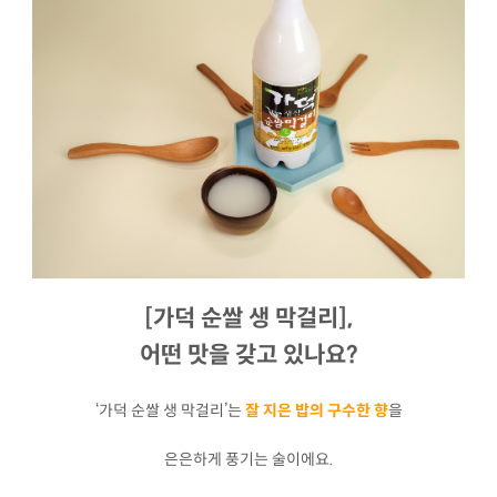
[가덕 순쌀 생 막걸리],
어떤 맛을 갖고 있나요?
‘가덕 순쌀 생 막걸리’는
잘 지은 밥의 구수한 향
을
은은하게 풍기는 술이에요.