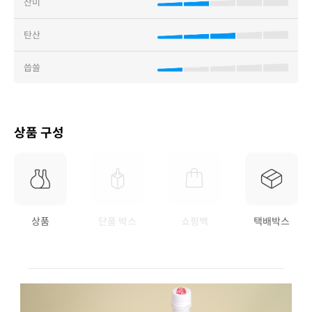
산미
탄산
씁쓸
상품 구성
상품
단품 박스
쇼핑백
택배박스