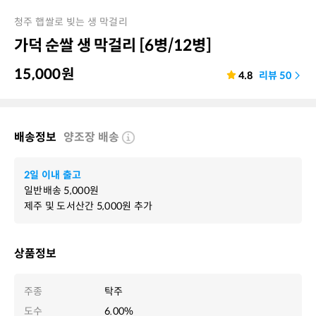
청주 햅쌀로 빚는 생 막걸리
가덕 순쌀 생 막걸리 [6병/12병]
15,000
원
4.8
리뷰
50
배송정보
양조장 배송
2일 이내 출고
일반배송
5,000
원
제주 및 도서산간
5,000
원 추가
상품정보
주종
탁주
도수
6.00%