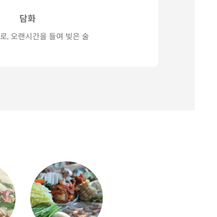
담화
로, 오랜시간을 들여 빚은 술