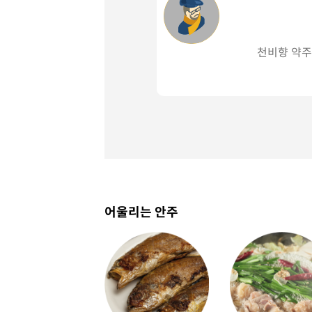
천비향 약주
어울리는 안주