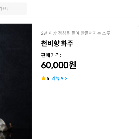
가요?
2년 이상 정성을 들여 만들어지는 소주
천비향 화주
판매가격:
60,000
원
5
리뷰
9