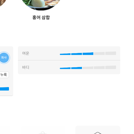
홍어 삼합
여운
화사
바디
누룩