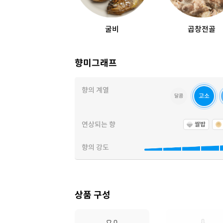
굴비
곱창전골
향미그래프
향의 계열
고소
달콤
연상되는 향
쌀밥
향의 강도
상품 구성