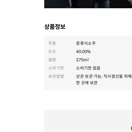
상품정보
주종
증류식소주
도수
40.00%
용량
375ml
소비기한
소비기한 없음
보관방법
상온 보관 가능, 직사광선을 피해
한 곳에 보관