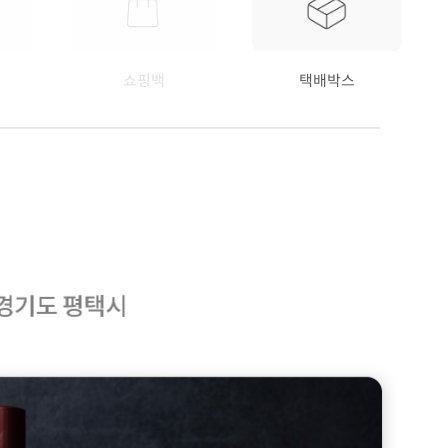
쇼핑백
택배박스