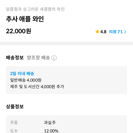
달콤함과 싱그러운 새콤함의 와인
추사 애플 와인
22,000
원
4.8
리뷰
71
배송정보
양조장 배송
2일 이내 배송
일반배송
4,000
원
제주 및 도서산간
4,000
원 추가
상품정보
주종
과실주
도수
12.00%