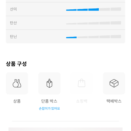
산미
탄산
탄닌
상품 구성
상품
단품 박스
쇼핑백
택배박스
손잡이가 있어요