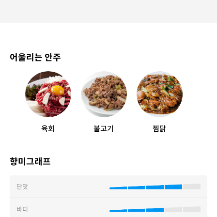
어울리는 안주
육회
불고기
찜닭
향미그래프
단맛
바디