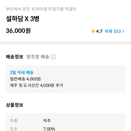
부산에서 만든 프리미엄 무첨가물 막걸리
설하담 X 3병
36,000
원
4.7
리뷰
103
배송정보
양조장 배송
2일 이내 배송
일반배송
4,000
원
제주 및 도서산간
4,000
원 추가
상품정보
주종
탁주
도수
7.00%