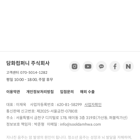
담화컴퍼니 주식회사
고객센터: 070-5014-1282
평일 10:00 - 18:00, 주말 휴무
이용약관
개인정보처리방침
입점문의
해외 수출
대표 : 이재욱
사업자등록번호 :
620-81-58299
사업자확인
통신판매 신고번호:
제2025-서울금천-0780호
주소 :
서울특별시 금천구 디지털로 178, 에이동 3층 319호(가산동, 퍼블릭가산)
정보보호 책임자 :
박준형
이메일 : info@sooldamhwa.com
지나친 음주는 암 발생의 원인이 됩니다. 청소년 음주는 성장과 뇌 발달을 저해하며,