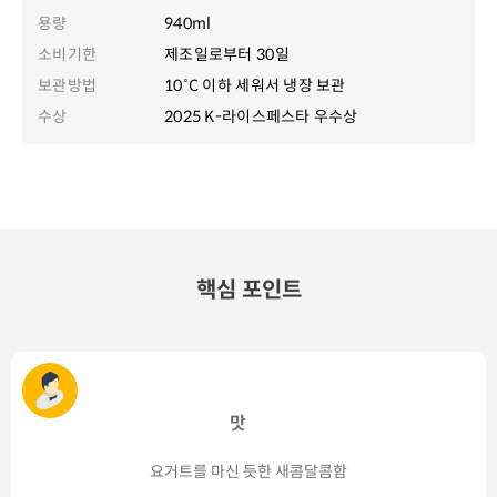
용량
940ml
소비기한
제조일로부터 30일
보관방법
10˚C 이하 세워서 냉장 보관
수상
2025 K-라이스페스타 우수상
핵심 포인트
맛
요거트를 마신 듯한 새콤달콤함