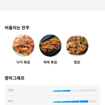
어울리는 안주
낙지 볶음
제육 볶음
찜닭
향미그래프
단맛
바디