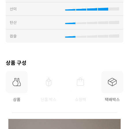
산미
탄산
씁쓸
상품 구성
상품
단품 박스
쇼핑백
택배박스