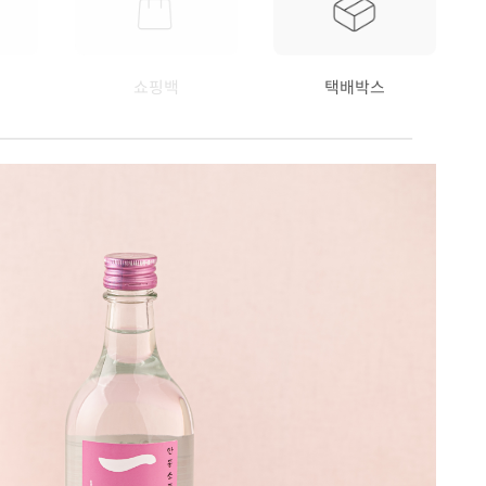
쇼핑백
택배박스