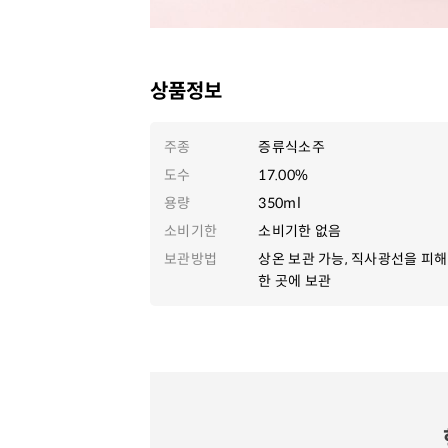
상품정보
주종
증류식소주
도수
17.00%
용량
350ml
소비기한
소비기한 없음
보관방법
상온 보관 가능, 직사광선을 피해
한 곳에 보관