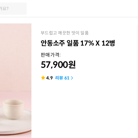
가요?
부드럽고 깨끗한 맛이 일품
안동소주 일품 17% X 12병
판매가격:
57,900
원
4.9
리뷰
61