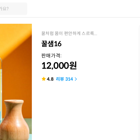
가요?
꿀처럼 몸이 편안하게 스르륵...
꿀샘16
판매가격:
12,000
원
4.8
리뷰
314