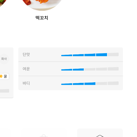
떡꼬치
단맛
화사
여운
꿀
바디