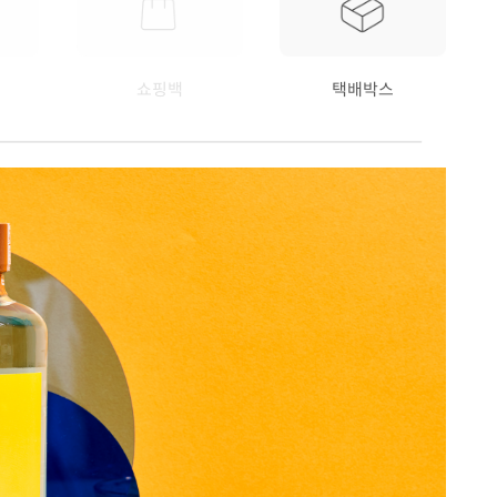
쇼핑백
택배박스