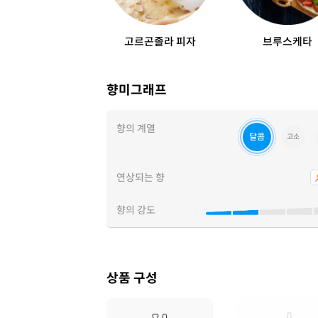
고르곤졸라 피자
브루스케타
향미그래프
향의 계열
달콤
고소
연상되는 향
향의 강도
상품 구성