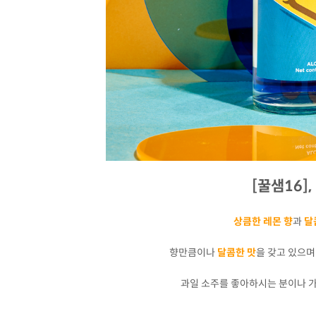
[꿀샘16]
상큼한 레몬 향
과
달
향만큼이나
달콤한 맛
을 갖고 있으
과일 소주를 좋아하시는 분이나 가