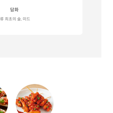
담화
류 최초의 술, 미드