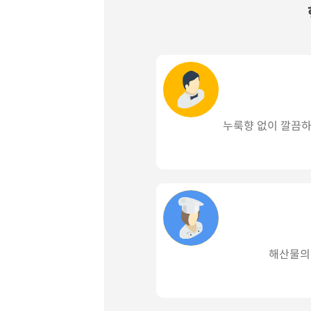
누룩향 없이 깔끔하
해산물의