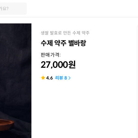
가요?
생쌀 발효로 만든 수제 약주
수제 약주 별바랑
판매가격:
27,000
원
4.6
리뷰
8