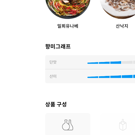
밀푀유나베
산낙지
향미그래프
단맛
산미
상품 구성