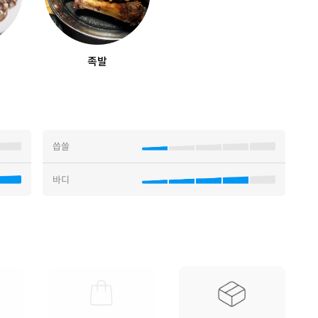
족발
씁쓸
바디