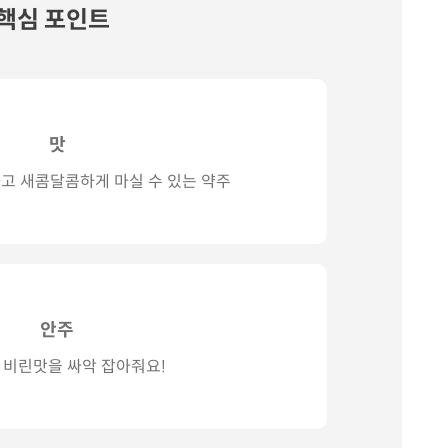
핵심 포인트
맛
고 새콤달콤하게 마실 수 있는 약주
안주
 비린맛을 싸악 잡아줘요!