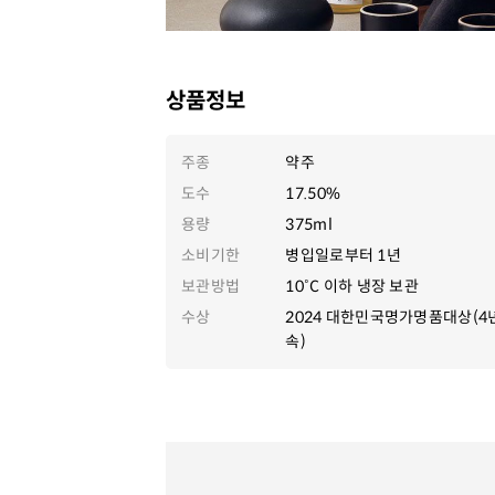
상품정보
주종
약주
도수
17.50%
용량
375ml
소비기한
병입일로부터 1년
보관방법
10˚C 이하 냉장 보관
수상
2024 대한민국명가명품대상(4
속)