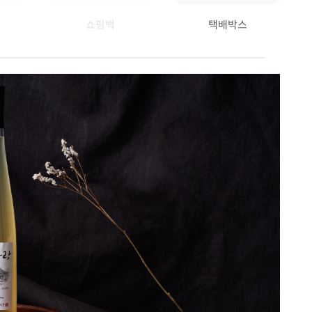
쇼핑백
택배박스