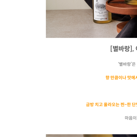
[별바랑],
‘별바랑’은
향 만큼이나 맛에
금방 치고 올라오는 찐~한 
마음이