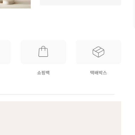
쇼핑백
택배박스
요