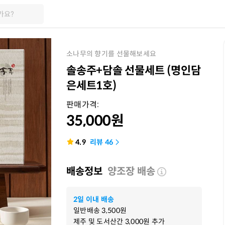
가요?
소나무의 향기를 선물해보세요
솔송주+담솔 선물세트 (명인담
은세트1호)
판매가격:
35,000
원
4.9
리뷰
46
배송정보
양조장 배송
2일 이내 배송
일반배송
3,500
원
제주 및 도서산간
3,000
원 추가