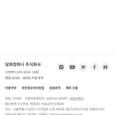
담화컴퍼니 주식회사
고객센터: 070-5014-1282
평일 10:00 - 18:00, 주말 휴무
이용약관
개인정보처리방침
입점문의
해외 수출
대표 : 이재욱
사업자등록번호 :
620-81-58299
사업자확인
통신판매 신고번호:
제2025-서울금천-0780호
주소 :
서울특별시 금천구 디지털로 178, 에이동 3층 319호(가산동, 퍼블릭가산)
정보보호 책임자 :
박준형
이메일 : info@sooldamhwa.com