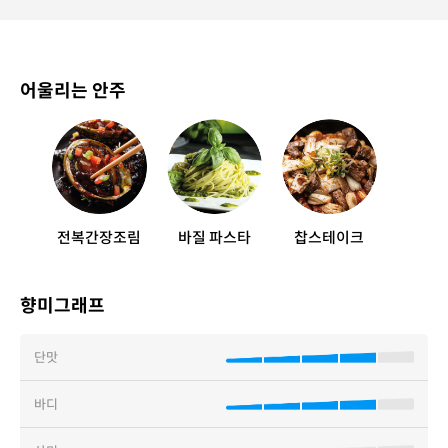
어울리는 안주
전복간장조림
바질 파스타
찹스테이크
향미그래프
단맛
바디