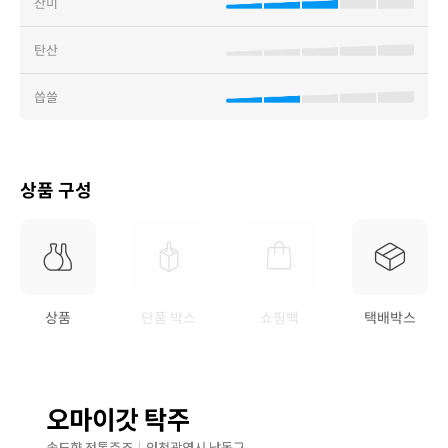
산미
탄산
씁쓸
상품 구성
상품
단품 박스
쇼핑백
택배박스