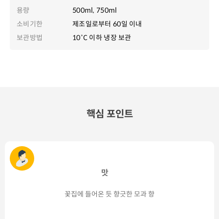
용량
500ml, 750ml
소비기한
제조일로부터 60일 이내
보관방법
10˚C 이하 냉장 보관
핵심 포인트
맛
꽃집에 들어온 듯 향긋한 모과 향