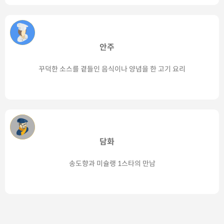
안주
꾸덕한 소스를 곁들인 음식이나 양념을 한 고기 요리
담화
송도향과 미슐랭 1스타의 만남