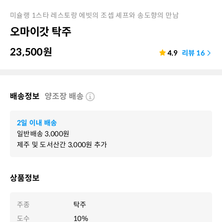
미슐랭 1스타 레스토랑 에빗의 조셉 셰프와 송도향의 만남
오마이갓 탁주
23,500
원
4.9
리뷰
16
배송정보
양조장 배송
2일 이내 배송
일반배송
3,000
원
제주 및 도서산간
3,000
원 추가
상품정보
주종
탁주
도수
10%