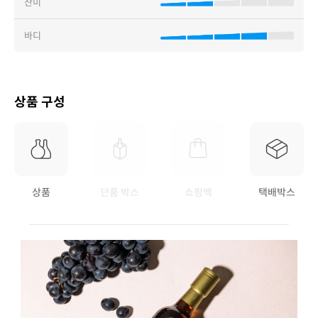
산미
바디
상품 구성
상품
단품 박스
쇼핑백
택배박스