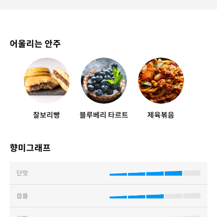
어울리는 안주
찰보리빵
블루베리 타르트
제육볶음
향미그래프
단맛
씁쓸