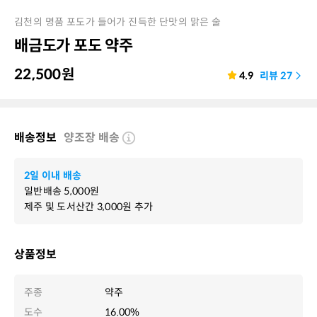
김천의 명품 포도가 들어가 진득한 단맛의 맑은 술
배금도가 포도 약주
22,500
원
4.9
리뷰
27
배송정보
양조장 배송
2일 이내 배송
일반배송
5,000
원
제주 및 도서산간
3,000
원 추가
상품정보
주종
약주
도수
16.00%