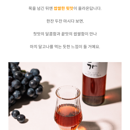
목을 넘긴 뒤엔
쌉쌀한 뒷맛
이 올라온답니다.
한잔 두잔 마시다 보면,
첫맛의 달콤함과 끝맛의 쌉쌀함이 만나
마치 달고나를 먹는 듯한 느낌이 들 거예요.