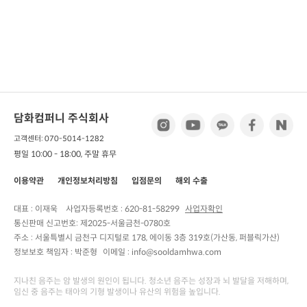
담화컴퍼니 주식회사
고객센터: 070-5014-1282
평일 10:00 - 18:00, 주말 휴무
이용약관
개인정보처리방침
입점문의
해외 수출
대표 : 이재욱
사업자등록번호 :
620-81-58299
사업자확인
통신판매 신고번호:
제2025-서울금천-0780호
주소 :
서울특별시 금천구 디지털로 178, 에이동 3층 319호(가산동, 퍼블릭가산)
정보보호 책임자 :
박준형
이메일 : info@sooldamhwa.com
지나친 음주는 암 발생의 원인이 됩니다. 청소년 음주는 성장과 뇌 발달을 저해하며,
임신 중 음주는 태아의 기형 발생이나 유산의 위험을 높입니다.