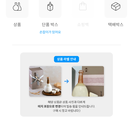
상품
단품 박스
쇼핑백
택배박스
손잡이가 있어요