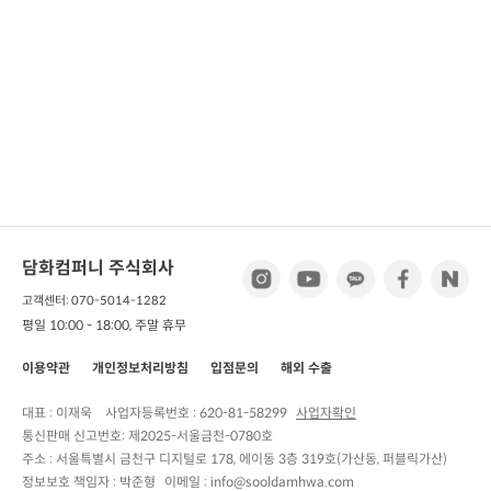
담화컴퍼니 주식회사
고객센터: 070-5014-1282
평일 10:00 - 18:00, 주말 휴무
이용약관
개인정보처리방침
입점문의
해외 수출
대표 : 이재욱
사업자등록번호 :
620-81-58299
사업자확인
통신판매 신고번호:
제2025-서울금천-0780호
주소 :
서울특별시 금천구 디지털로 178, 에이동 3층 319호(가산동, 퍼블릭가산)
정보보호 책임자 :
박준형
이메일 : info@sooldamhwa.com