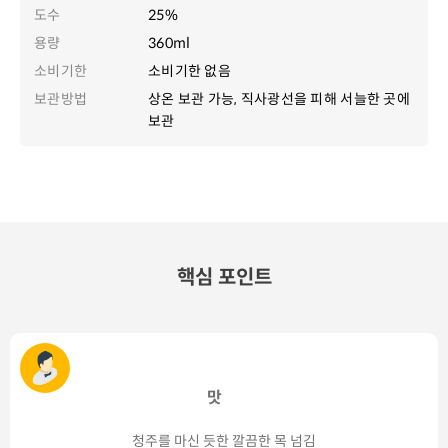
도수
25%
용량
360ml
소비기한
소비기한 없음
보관방법
상온 보관 가능, 직사광선을 피해 서늘한 곳에
보관
핵심 포인트
맛
청주를 마신 듯한 깔끔한 목 넘김