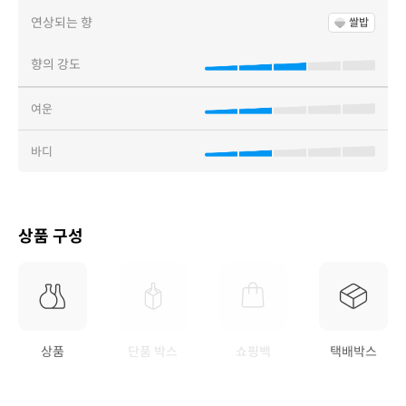
연상되는 향
쌀밥
향의 강도
여운
바디
상품 구성
상품
단품 박스
쇼핑백
택배박스