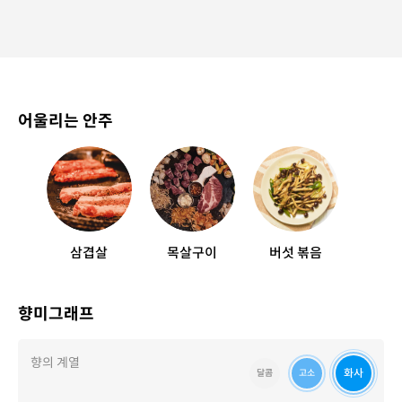
어울리는 안주
삼겹살
목살구이
버섯 볶음
향미그래프
향의 계열
화사
달콤
고소