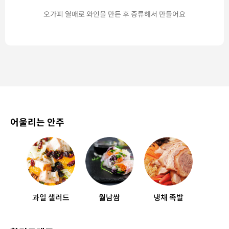
오가피 열매로 와인을 만든 후 증류해서 만들어요
어울리는 안주
과일 샐러드
월남쌈
냉채 족발