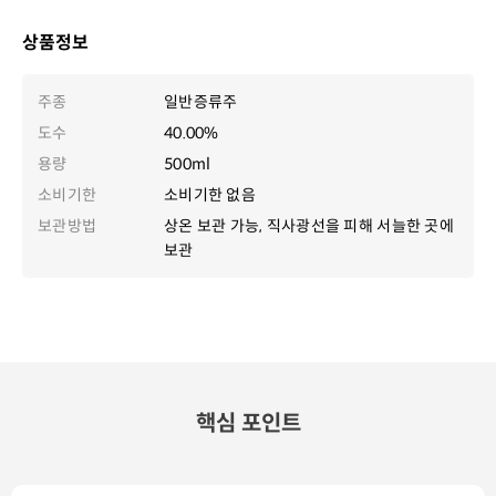
상품정보
주종
일반증류주
도수
40.00%
용량
500ml
소비기한
소비기한 없음
보관방법
상온 보관 가능, 직사광선을 피해 서늘한 곳에
보관
핵심 포인트