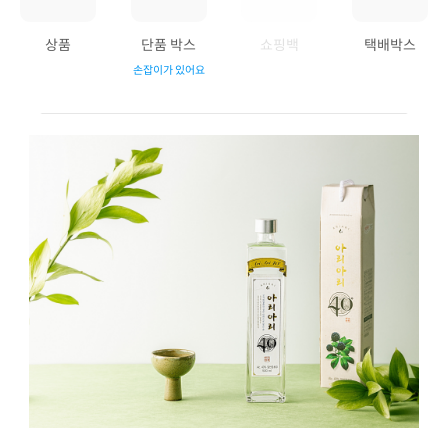
상품
단품 박스
쇼핑백
택배박스
손잡이가 있어요