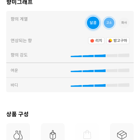
향미그래프
향의 계열
달콤
고소
화사
연상되는 향
리치
밤고구마
향의 강도
여운
바디
상품 구성