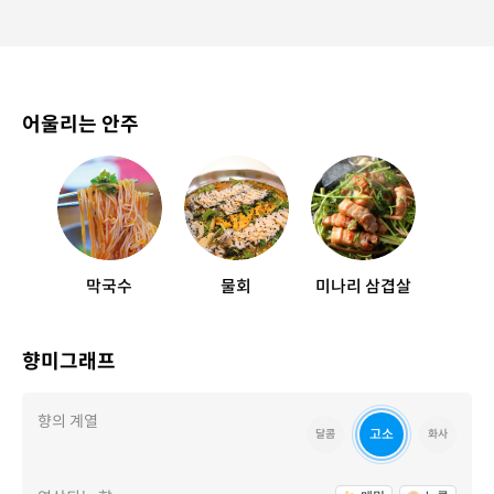
어울리는 안주
막국수
물회
미나리 삼겹살
향미그래프
향의 계열
고소
달콤
화사