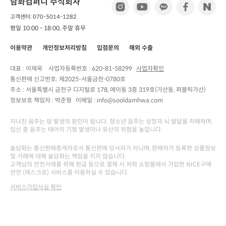
담화컴퍼니 주식회사
고객센터: 070-5014-1282
평일 10:00 - 18:00, 주말 휴무
이용약관
개인정보처리방침
입점문의
해외 수출
대표 : 이재욱
사업자등록번호 :
620-81-58299
사업자확인
통신판매 신고번호:
제2025-서울금천-0780호
주소 :
서울특별시 금천구 디지털로 178, 에이동 3층 319호(가산동, 퍼블릭가산)
정보보호 책임자 :
박준형
이메일 : info@sooldamhwa.com
지나친 음주는 암 발생의 원인이 됩니다. 청소년 음주는 성장과 뇌 발달을 저해하며,
임신 중 음주는 태아의 기형 발생이나 유산의 위험을 높입니다.
술담화는 통신판매중개자로서 통신판매 당사자가 아니며, 판매자가 등록한 상품정보
및 거래에 대해 술담화는 책임을 지지 않습니다.
고객님의 안전거래를 위해 현금 등으로 결제 시 저희 쇼핑몰에서 가입한 NICE구매
안전 (에스크로) 서비스를 이용하실 수 있습니다.
서비스가입사실 확인