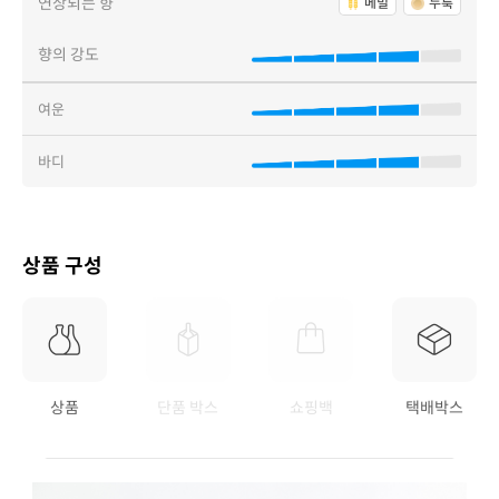
연상되는 향
메밀
누룩
향의 강도
여운
바디
상품 구성
상품
단품 박스
쇼핑백
택배박스