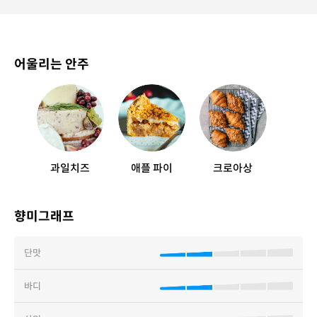
어울리는 안주
과일치즈
애플 파이
크로아상
향미그래프
단맛
바디