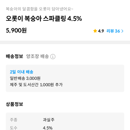
복숭아의 달콤함을 오롯이 담아냈어요~
오롯이 복숭아 스파클링 4.5%
5,900
원
4.9
리뷰
36
배송정보
양조장 배송
2일 이내 배송
일반배송
3,000
원
제주 및 도서산간
1,000
원 추가
상품정보
주종
과실주
도수
4.5%