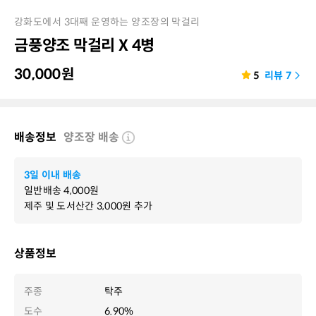
강화도에서 3대째 운영하는 양조장의 막걸리
금풍양조 막걸리 X 4병
30,000
원
5
리뷰
7
배송정보
양조장 배송
3일 이내 배송
일반배송
4,000
원
제주 및 도서산간
3,000
원 추가
상품정보
주종
탁주
도수
6.90%