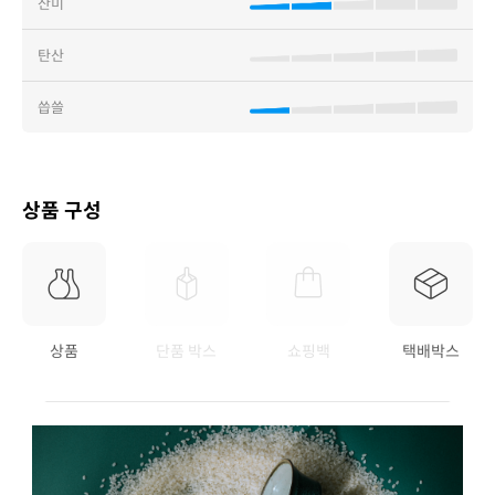
산미
탄산
씁쓸
상품 구성
상품
단품 박스
쇼핑백
택배박스