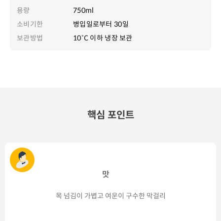
용량
750ml
소비기한
병입일로부터 30일
보관방법
10˚C 이하 냉장 보관
핵심 포인트
맛
목 넘김이 가볍고 여운이 구수한 막걸리