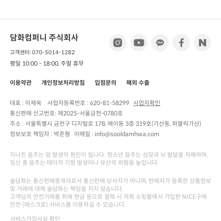
담화컴퍼니 주식회사
고객센터: 070-5014-1282
평일 10:00 - 18:00, 주말 휴무
이용약관
개인정보처리방침
입점문의
해외 수출
대표 : 이재욱
사업자등록번호 :
620-81-58299
사업자확인
통신판매 신고번호:
제2025-서울금천-0780호
주소 :
서울특별시 금천구 디지털로 178, 에이동 3층 319호(가산동, 퍼블릭가산)
정보보호 책임자 :
박준형
이메일 : info@sooldamhwa.com
지나친 음주는 암 발생의 원인이 됩니다. 청소년 음주는 성장과 뇌 발달을 저해하며,
임신 중 음주는 태아의 기형 발생이나 유산의 위험을 높입니다.
술담화는 통신판매중개자로서 통신판매 당사자가 아니며, 판매자가 등록한 상품정보
및 거래에 대해 술담화는 책임을 지지 않습니다.
고객님의 안전거래를 위해 현금 등으로 결제 시 저희 쇼핑몰에서 가입한 NICE구매
안전 (에스크로) 서비스를 이용하실 수 있습니다.
서비스가입사실 확인