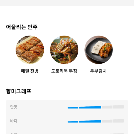
어울리는 안주
메밀 전병
도토리묵 무침
두부김치
향미그래프
단맛
바디