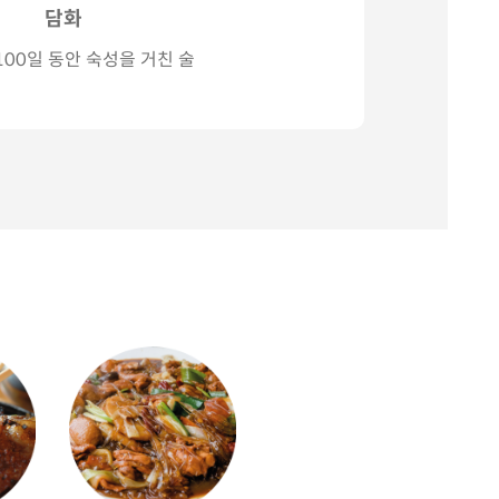
담화
00일 동안 숙성을 거친 술