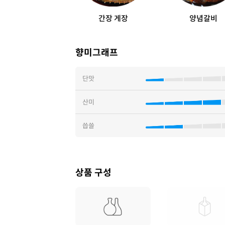
간장 게장
양념갈비
향미그래프
단맛
산미
씁쓸
상품 구성