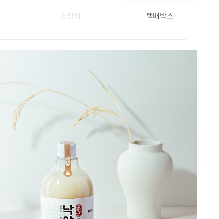
쇼핑백
택배박스