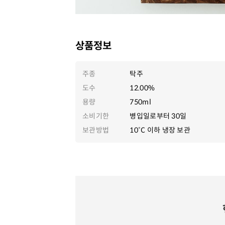
상품정보
주종
탁주
도수
12.00%
용량
750ml
소비기한
병입일로부터 30일
보관방법
10˚C 이하 냉장 보관