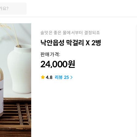
가요?
술맛은 좋은 물에서부터 결정되죠
낙안읍성 막걸리 X 2병
판매가격:
24,000
원
4.8
리뷰
25