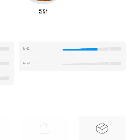
찜닭
바디
탄산