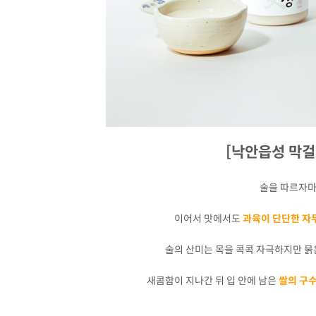
[낙안읍성 막걸
술을 따르자마
이어서 맛에서도
과육이 단단한 자
술의 산미는 목을 콕콕 자극하지만 묽
새콤함이 지나간 뒤 입 안에 남은
쌀의 구