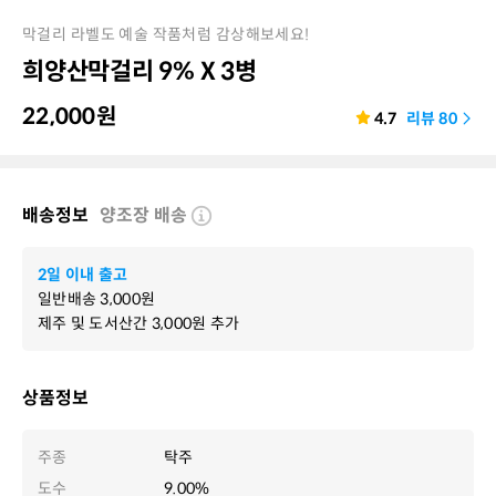
막걸리 라벨도 예술 작품처럼 감상해보세요!
희양산막걸리 9% X 3병
22,000
원
4.7
리뷰
80
배송정보
양조장 배송
2일 이내 출고
일반배송
3,000
원
제주 및 도서산간
3,000
원 추가
상품정보
주종
탁주
도수
9.00%