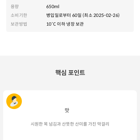
용량
650ml
소비기한
병입일로부터 60일 (최소 2025-02-26)
보관방법
10˚C 이하 냉장 보관
핵심 포인트
맛
시원한 목 넘김과 산뜻한 산미를 가진 막걸리