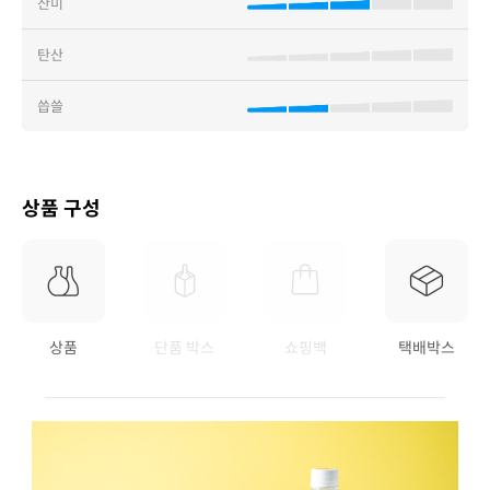
산미
탄산
씁쓸
상품 구성
상품
단품 박스
쇼핑백
택배박스