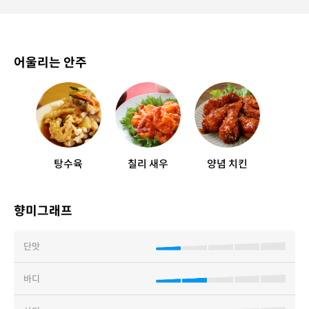
어울리는 안주
탕수육
칠리 새우
양념 치킨
향미그래프
단맛
바디