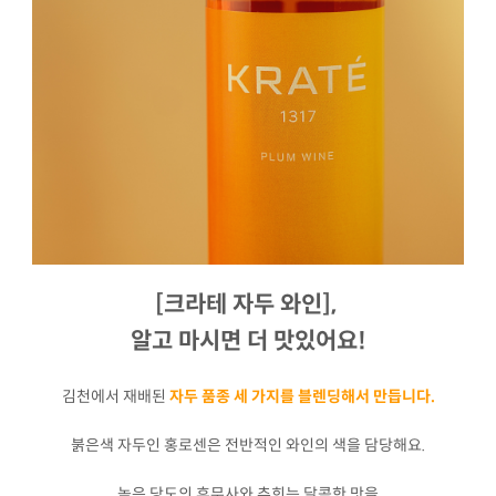
[크라테 자두 와인],
알고 마시면 더 맛있어요!
김천에서 재배된
자두 품종 세 가지를 블렌딩해서 만듭니다.
붉은색 자두인 홍로센은 전반적인 와인의 색을 담당해요.
높은 당도의 후무사와 추희는 달콤한 맛을