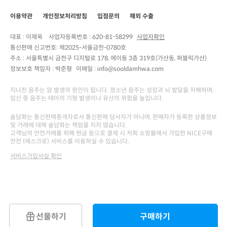
이용약관
개인정보처리방침
입점문의
해외 수출
대표 : 이재욱
사업자등록번호 :
620-81-58299
사업자확인
통신판매 신고번호:
제2025-서울금천-0780호
주소 :
서울특별시 금천구 디지털로 178, 에이동 3층 319호(가산동, 퍼블릭가산)
정보보호 책임자 :
박준형
이메일 : info@sooldamhwa.com
지나친 음주는 암 발생의 원인이 됩니다. 청소년 음주는 성장과 뇌 발달을 저해하며,
임신 중 음주는 태아의 기형 발생이나 유산의 위험을 높입니다.
술담화는 통신판매중개자로서 통신판매 당사자가 아니며, 판매자가 등록한 상품정보
및 거래에 대해 술담화는 책임을 지지 않습니다.
고객님의 안전거래를 위해 현금 등으로 결제 시 저희 쇼핑몰에서 가입한 NICE구매
안전 (에스크로) 서비스를 이용하실 수 있습니다.
서비스가입사실 확인
선물하기
구매하기