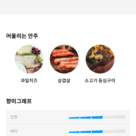
어울리는 안주
과일치즈
삼겹살
소고기 등심구이
향미그래프
단맛
바디