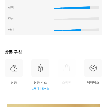
산미
탄산
탄닌
상품 구성
상품
단품 박스
쇼핑백
택배박스
손잡이가 있어요