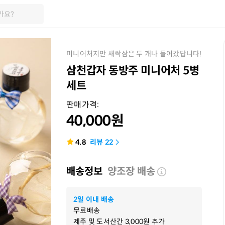
가요?
미니어처지만 새싹삼은 두 개나 들어갔답니다!
삼천갑자 동방주 미니어처 5병
세트
판매가격:
40,000
원
4.8
리뷰
22
배송정보
양조장 배송
2일 이내 배송
무료배송
제주 및 도서산간
3,000
원 추가