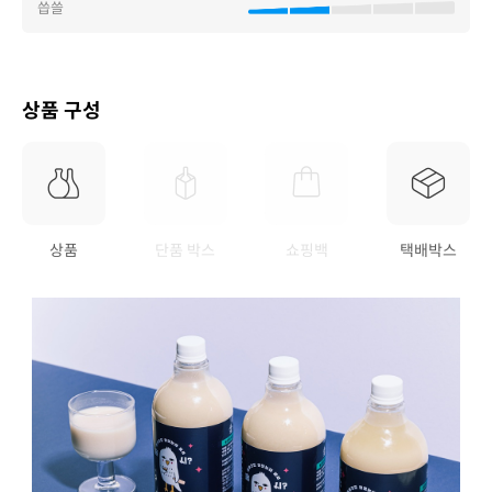
씁쓸
상품 구성
상품
단품 박스
쇼핑백
택배박스