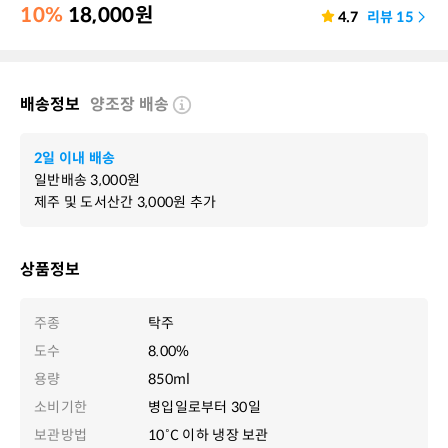
10%
18,000
원
4.7
리뷰
15
배송정보
양조장 배송
2일 이내 배송
일반배송
3,000
원
제주 및 도서산간
3,000
원 추가
상품정보
주종
탁주
도수
8.00%
용량
850ml
소비기한
병입일로부터 30일
보관방법
10˚C 이하 냉장 보관