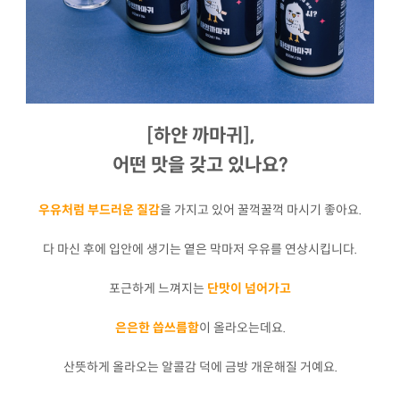
[하얀 까마귀],
어떤 맛을 갖고 있나요?
우유처럼 부드러운 질감
을 가지고 있어 꿀꺽꿀꺽 마시기 좋아요.
다 마신 후에 입안에 생기는 옅은 막마저 우유를 연상시킵니다.
포근하게 느껴지는
단맛이 넘어가고
은은한 씁쓰름함
이 올라오는데요.
산뜻하게 올라오는 알콜감 덕에 금방 개운해질 거예요.