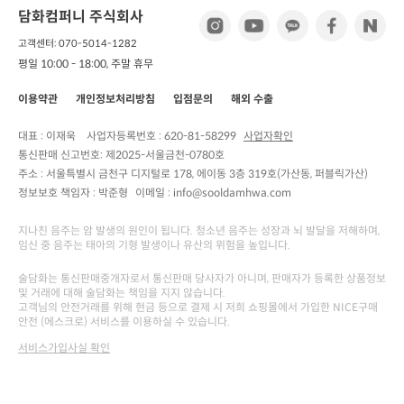
담화컴퍼니 주식회사
고객센터: 070-5014-1282
평일 10:00 - 18:00, 주말 휴무
이용약관
개인정보처리방침
입점문의
해외 수출
대표 : 이재욱
사업자등록번호 :
620-81-58299
사업자확인
통신판매 신고번호:
제2025-서울금천-0780호
주소 :
서울특별시 금천구 디지털로 178, 에이동 3층 319호(가산동, 퍼블릭가산)
정보보호 책임자 :
박준형
이메일 : info@sooldamhwa.com
지나친 음주는 암 발생의 원인이 됩니다. 청소년 음주는 성장과 뇌 발달을 저해하며,
임신 중 음주는 태아의 기형 발생이나 유산의 위험을 높입니다.
술담화는 통신판매중개자로서 통신판매 당사자가 아니며, 판매자가 등록한 상품정보
및 거래에 대해 술담화는 책임을 지지 않습니다.
고객님의 안전거래를 위해 현금 등으로 결제 시 저희 쇼핑몰에서 가입한 NICE구매
안전 (에스크로) 서비스를 이용하실 수 있습니다.
서비스가입사실 확인