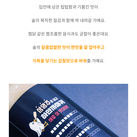
입안에 남은 텁텁함과 기름진 맛이
술의 묵직한 질감과 함께 싹 내려갈 거예요.
찜닭 같은 짭조름한 음식과도 궁합이 좋은데요.
술의
달콤쌉쌀한 맛이 짠맛을 잘 잡아주고
식욕을 당기는 감칠맛으로 바꿔
줄 거예요.