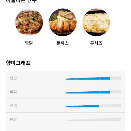
어울리는 안주
찜닭
돈까스
콘치즈
향미그래프
단맛
바디
산미
탄산