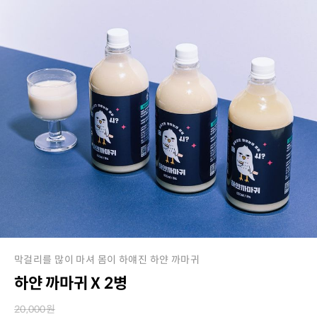
막걸리를 많이 마셔 몸이 하얘진 하얀 까마귀
하얀 까마귀 X 2병
20,000
원