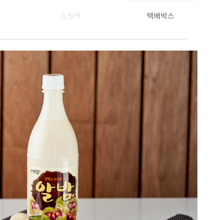
쇼핑백
택배박스