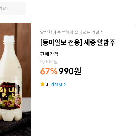
가요?
알밤향이 풍부하게 올라오는 막걸리
[동아일보 전용] 세종 알밤주
판매가격:
3,000
원
67%
990
원
0
리뷰
0