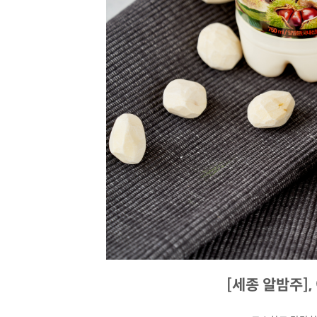
[세종 알밤주]