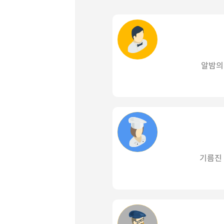
알밤의
기름진