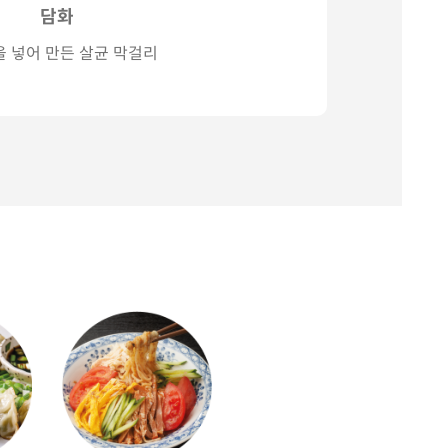
담화
 넣어 만든 살균 막걸리