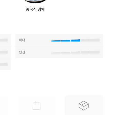
중국식 냉채
바디
탄산