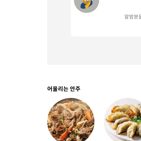
알밤분을
어울리는 안주