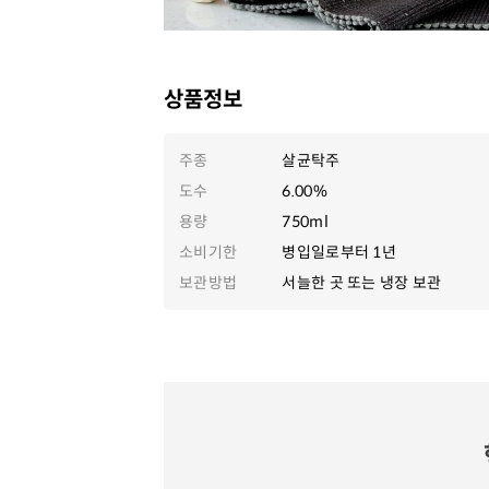
상품정보
주종
살균탁주
도수
6.00%
용량
750ml
소비기한
병입일로부터 1년
보관방법
서늘한 곳 또는 냉장 보관