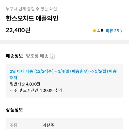
누구나 쉽게 즐길 수 있는 와인
한스오차드 애플와인
22,400
원
4.8
리뷰
25
배송정보
양조장 배송
2일 이내 배송 (12/24(수) ~ 1/4(일) 배송휴무) -> 1/5(월) 배송
재개
일반배송
4,000
원
제주 및 도서산간
4,000
원 추가
상품정보
주종
과실주