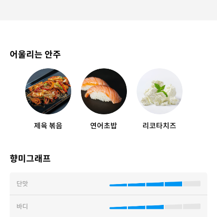
어울리는 안주
제육 볶음
연어초밥
리코타치즈
향미그래프
단맛
바디