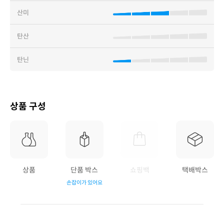
산미
탄산
탄닌
상품 구성
상품
단품 박스
쇼핑백
택배박스
손잡이가 있어요