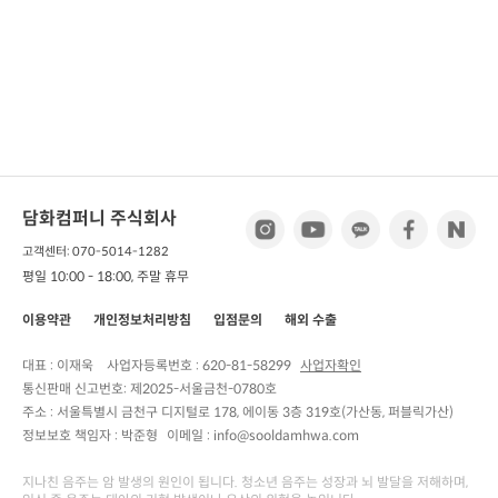
담화컴퍼니 주식회사
고객센터: 070-5014-1282
평일 10:00 - 18:00, 주말 휴무
이용약관
개인정보처리방침
입점문의
해외 수출
대표 : 이재욱
사업자등록번호 :
620-81-58299
사업자확인
통신판매 신고번호:
제2025-서울금천-0780호
주소 :
서울특별시 금천구 디지털로 178, 에이동 3층 319호(가산동, 퍼블릭가산)
정보보호 책임자 :
박준형
이메일 : info@sooldamhwa.com
지나친 음주는 암 발생의 원인이 됩니다. 청소년 음주는 성장과 뇌 발달을 저해하며,