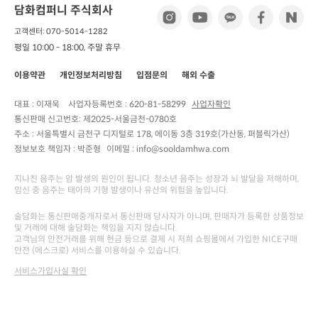
담화컴퍼니 주식회사
고객센터: 070-5014-1282
평일 10:00 - 18:00, 주말 휴무
이용약관
개인정보처리방침
입점문의
해외 수출
대표 : 이재욱
사업자등록번호 :
620-81-58299
사업자확인
통신판매 신고번호:
제2025-서울금천-0780호
주소 :
서울특별시 금천구 디지털로 178, 에이동 3층 319호(가산동, 퍼블릭가산)
정보보호 책임자 :
박준형
이메일 : info@sooldamhwa.com
지나친 음주는 암 발생의 원인이 됩니다. 청소년 음주는 성장과 뇌 발달을 저해하며,
임신 중 음주는 태아의 기형 발생이나 유산의 위험을 높입니다.
술담화는 통신판매중개자로서 통신판매 당사자가 아니며, 판매자가 등록한 상품정보
및 거래에 대해 술담화는 책임을 지지 않습니다.
고객님의 안전거래를 위해 현금 등으로 결제 시 저희 쇼핑몰에서 가입한 NICE구매
안전 (에스크로) 서비스를 이용하실 수 있습니다.
서비스가입사실 확인