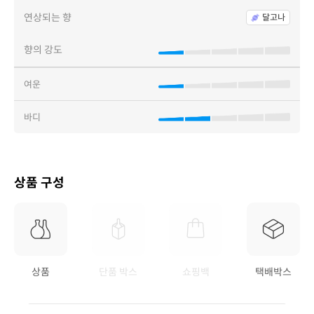
연상되는 향
달고나
향의 강도
여운
바디
상품 구성
상품
단품 박스
쇼핑백
택배박스