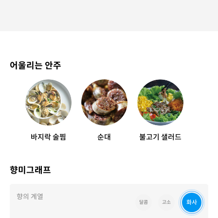
어울리는 안주
바지락 술찜
순대
불고기 샐러드
향미그래프
향의 계열
화사
달콤
고소