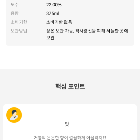
도수
22.00%
용량
375ml
소비기한
소비기한 없음
보관방법
상온 보관 가능, 직사광선을 피해 서늘한 곳에
보관
핵심 포인트
맛
거봉의 은은한 향이 깔끔하게 어울려져요