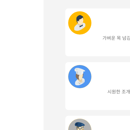
가벼운 목 넘
시원한 조개