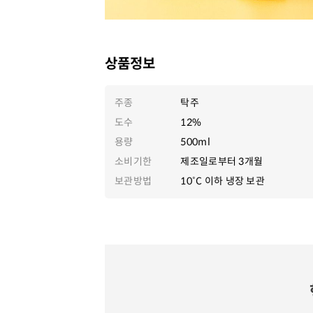
상품정보
주종
탁주
도수
12%
용량
500ml
소비기한
제조일로부터 3개월
보관방법
10˚C 이하 냉장 보관