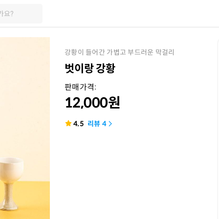
가요?
강황이 들어간 가볍고 부드러운 막걸리
벗이랑 강황
판매가격:
12,000
원
4.5
리뷰
4