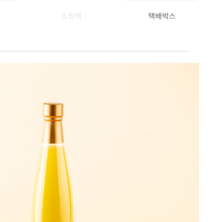
쇼핑백
택배박스
요