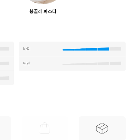
봉골레 파스타
바디
탄산