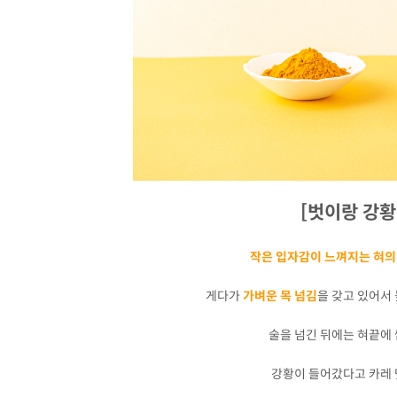
[벗이랑 강황
작은 입자감이 느껴지는 혀의
게다가
가벼운 목 넘김
을 갖고 있어서
술을 넘긴 뒤에는 혀끝에
강황이 들어갔다고 카레 