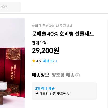
가요?
화려한 문배향이 나를 감싸네
문배술 40% 호리병 선물세트
판매가격:
29,200
원
4.9
리뷰
57
배송정보
양조장 배송
2일 이내 배송
본 양조장 상품 무료배송!