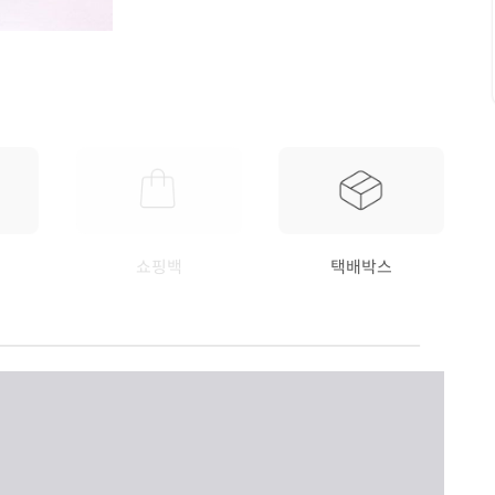
쇼핑백
택배박스
요