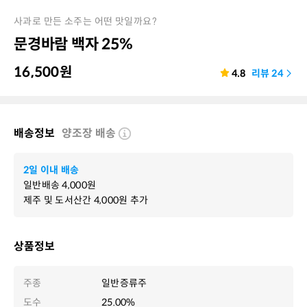
사과로 만든 소주는 어떤 맛일까요?
문경바람 백자 25%
16,500
원
4.8
리뷰
24
배송정보
양조장 배송
2일 이내 배송
일반배송
4,000
원
제주 및 도서산간
4,000
원 추가
상품정보
주종
일반증류주
도수
25.00%