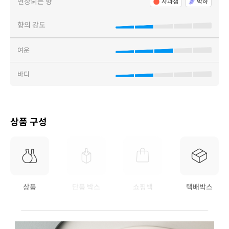
연상되는 향
사과잼
박하
향의 강도
여운
바디
상품 구성
상품
단품 박스
쇼핑백
택배박스