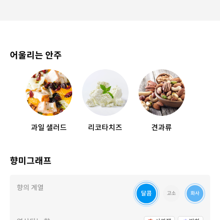
어울리는 안주
과일 샐러드
리코타치즈
견과류
향미그래프
향의 계열
달콤
고소
화사