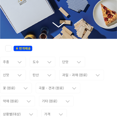
주종
도수
단맛
과일・과채 (원료)
신맛
탄산
곡물・견과 (원료)
꽃 (원료)
약재 (원료)
기타 (원료)
상황별(대상)
가격