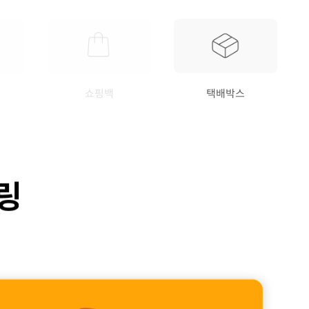
쇼핑백
택배박스