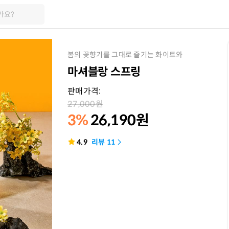
가요?
봄의 꽃향기를 그대로 즐기는 화이트와
마셔블랑 스프링
판매가격:
27,000
원
3%
26,190
원
4.9
리뷰
11