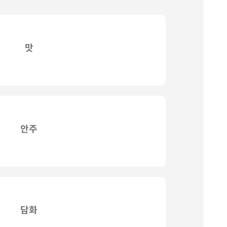
맛
안주
담화