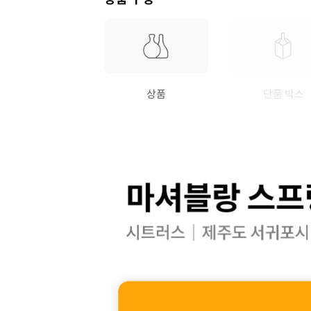
상품
단품 박스