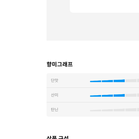
향미그래프
단맛
산미
탄닌
상품 구성