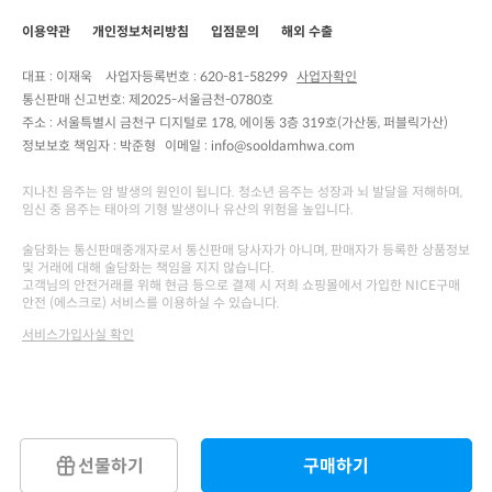
이용약관
개인정보처리방침
입점문의
해외 수출
대표 : 이재욱
사업자등록번호 :
620-81-58299
사업자확인
통신판매 신고번호:
제2025-서울금천-0780호
주소 :
서울특별시 금천구 디지털로 178, 에이동 3층 319호(가산동, 퍼블릭가산)
정보보호 책임자 :
박준형
이메일 : info@sooldamhwa.com
지나친 음주는 암 발생의 원인이 됩니다. 청소년 음주는 성장과 뇌 발달을 저해하며,
임신 중 음주는 태아의 기형 발생이나 유산의 위험을 높입니다.
술담화는 통신판매중개자로서 통신판매 당사자가 아니며, 판매자가 등록한 상품정보
및 거래에 대해 술담화는 책임을 지지 않습니다.
고객님의 안전거래를 위해 현금 등으로 결제 시 저희 쇼핑몰에서 가입한 NICE구매
안전 (에스크로) 서비스를 이용하실 수 있습니다.
서비스가입사실 확인
선물하기
구매하기