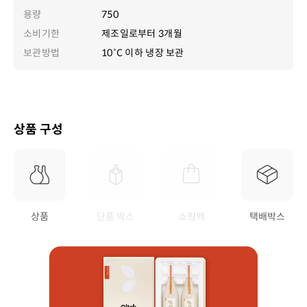
용량
750
소비기한
제조일로부터 3개월
보관방법
10˚C 이하 냉장 보관
상품 구성
상품
단품 박스
쇼핑백
택배박스