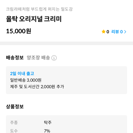
크림라떼처럼 부드럽게 퍼지는 밀도감
올탁 오리지널 크리미
15,000
원
0
리뷰
0
배송정보
양조장 배송
2일 이내 출고
일반배송
3,000
원
제주 및 도서산간
2,000
원 추가
상품정보
주종
탁주
도수
7%