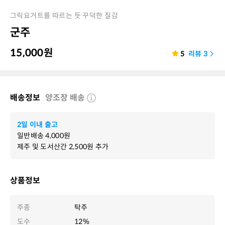
그릭요거트를 따르는 듯 꾸덕한 질감
군주
15,000
원
5
리뷰
3
배송정보
양조장 배송
2일 이내 출고
일반배송
4,000
원
제주 및 도서산간
2,500
원 추가
상품정보
주종
탁주
도수
12%