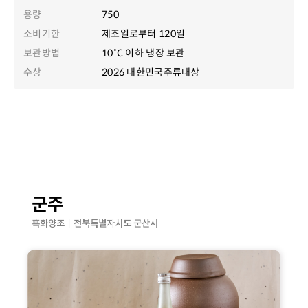
용량
750
소비기한
제조일로부터 120일
보관방법
10˚C 이하 냉장 보관
수상
2026 대한민국주류대상