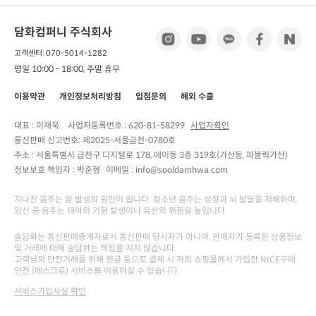
담화컴퍼니 주식회사
고객센터: 070-5014-1282
평일 10:00 - 18:00, 주말 휴무
이용약관
개인정보처리방침
입점문의
해외 수출
대표 : 이재욱
사업자등록번호 :
620-81-58299
사업자확인
통신판매 신고번호:
제2025-서울금천-0780호
주소 :
서울특별시 금천구 디지털로 178, 에이동 3층 319호(가산동, 퍼블릭가산)
정보보호 책임자 :
박준형
이메일 : info@sooldamhwa.com
지나친 음주는 암 발생의 원인이 됩니다. 청소년 음주는 성장과 뇌 발달을 저해하며,
임신 중 음주는 태아의 기형 발생이나 유산의 위험을 높입니다.
술담화는 통신판매중개자로서 통신판매 당사자가 아니며, 판매자가 등록한 상품정보
및 거래에 대해 술담화는 책임을 지지 않습니다.
고객님의 안전거래를 위해 현금 등으로 결제 시 저희 쇼핑몰에서 가입한 NICE구매
안전 (에스크로) 서비스를 이용하실 수 있습니다.
서비스가입사실 확인