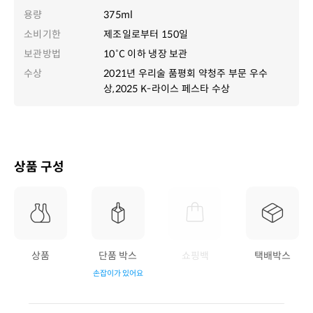
용량
375ml
소비기한
제조일로부터 150일
보관방법
10˚C 이하 냉장 보관
수상
2021년 우리술 품평회 약청주 부문 우수
상,2025 K-라이스 페스타 수상
상품 구성
상품
단품 박스
쇼핑백
택배박스
손잡이가 있어요