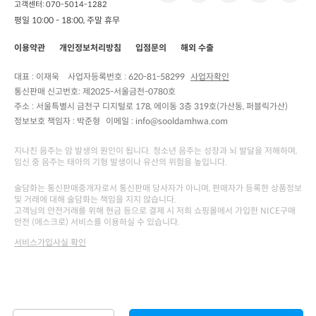
고객센터: 070-5014-1282
평일 10:00 - 18:00, 주말 휴무
이용약관
개인정보처리방침
입점문의
해외 수출
대표 : 이재욱
사업자등록번호 :
620-81-58299
사업자확인
통신판매 신고번호:
제2025-서울금천-0780호
주소 :
서울특별시 금천구 디지털로 178, 에이동 3층 319호(가산동, 퍼블릭가산)
정보보호 책임자 :
박준형
이메일 : info@sooldamhwa.com
지나친 음주는 암 발생의 원인이 됩니다. 청소년 음주는 성장과 뇌 발달을 저해하며,
임신 중 음주는 태아의 기형 발생이나 유산의 위험을 높입니다.
술담화는 통신판매중개자로서 통신판매 당사자가 아니며, 판매자가 등록한 상품정보
및 거래에 대해 술담화는 책임을 지지 않습니다.
고객님의 안전거래를 위해 현금 등으로 결제 시 저희 쇼핑몰에서 가입한 NICE구매
안전 (에스크로) 서비스를 이용하실 수 있습니다.
서비스가입사실 확인