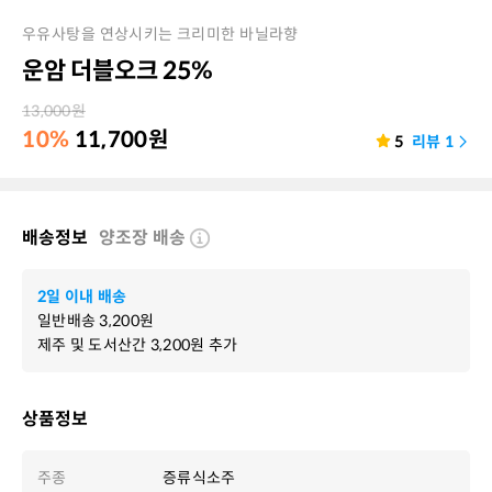
우유사탕을 연상시키는 크리미한 바닐라향
운암 더블오크 25%
13,000
원
10%
11,700
원
5
리뷰
1
배송정보
양조장 배송
2일 이내 배송
일반배송
3,200
원
제주 및 도서산간
3,200
원 추가
상품정보
주종
증류식소주