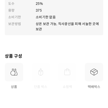
도수
25%
용량
375
소비기한
소비기한 없음
보관방법
상온 보관 가능, 직사광선을 피해 서늘한 곳에
보관
상품 구성
상품
단품 박스
쇼핑백
택배박스