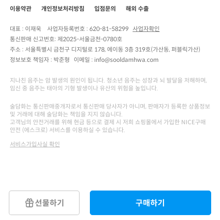
이용약관
개인정보처리방침
입점문의
해외 수출
대표 : 이재욱
사업자등록번호 :
620-81-58299
사업자확인
통신판매 신고번호:
제2025-서울금천-0780호
주소 :
서울특별시 금천구 디지털로 178, 에이동 3층 319호(가산동, 퍼블릭가산)
정보보호 책임자 :
박준형
이메일 : info@sooldamhwa.com
지나친 음주는 암 발생의 원인이 됩니다. 청소년 음주는 성장과 뇌 발달을 저해하며,
임신 중 음주는 태아의 기형 발생이나 유산의 위험을 높입니다.
술담화는 통신판매중개자로서 통신판매 당사자가 아니며, 판매자가 등록한 상품정보
및 거래에 대해 술담화는 책임을 지지 않습니다.
고객님의 안전거래를 위해 현금 등으로 결제 시 저희 쇼핑몰에서 가입한 NICE구매
안전 (에스크로) 서비스를 이용하실 수 있습니다.
서비스가입사실 확인
선물하기
구매하기