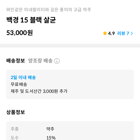
와인같은 미네랄리티와 깊은 풍미의 고급 약주
백경 15 블랙 살균
53,000
원
4.9
리뷰
7
배송정보
양조장 배송
2일 이내 배송
무료배송
제주 및 도서산간
3,000
원 추가
상품정보
주종
약주
도수
15%