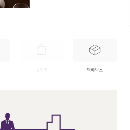
쇼핑백
택배박스
요