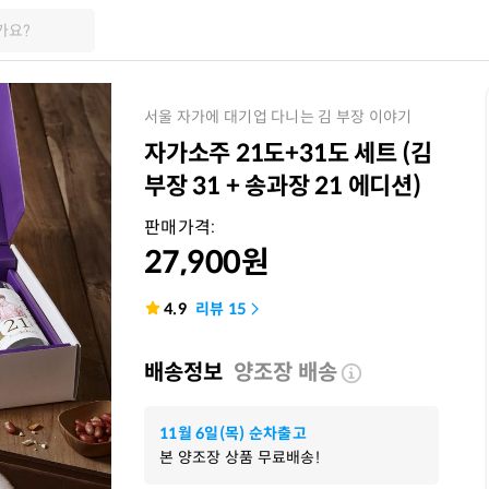
가요?
서울 자가에 대기업 다니는 김 부장 이야기
자가소주 21도+31도 세트 (김
부장 31 + 송과장 21 에디션)
판매가격:
27,900
원
4.9
리뷰
15
배송정보
양조장 배송
11월 6일(목) 순차출고
본 양조장 상품 무료배송!