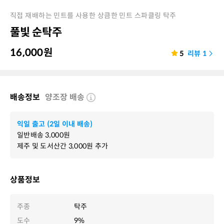
직접 재배하는 민트를 사용한 상큼한 민트 스파클링 탁주
풀빛 순탁주
16,000
원
5
리뷰
1
배송정보
양조장 배송
익일 출고 (2일 이내 배송)
일반배송
3,000
원
제주 및 도서산간
3,000
원 추가
상품정보
주종
탁주
도수
9%