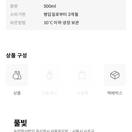
용량
500ml
소비기한
병입일로부터 2개월
보관방법
10˚C 이하 냉장 보관
상품 구성
상품
단품 박스
쇼핑백
택배박스