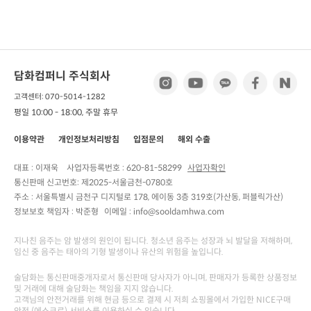
담화컴퍼니 주식회사
고객센터: 070-5014-1282
평일 10:00 - 18:00, 주말 휴무
이용약관
개인정보처리방침
입점문의
해외 수출
대표 : 이재욱
사업자등록번호 :
620-81-58299
사업자확인
통신판매 신고번호:
제2025-서울금천-0780호
주소 :
서울특별시 금천구 디지털로 178, 에이동 3층 319호(가산동, 퍼블릭가산)
정보보호 책임자 :
박준형
이메일 : info@sooldamhwa.com
지나친 음주는 암 발생의 원인이 됩니다. 청소년 음주는 성장과 뇌 발달을 저해하며,
임신 중 음주는 태아의 기형 발생이나 유산의 위험을 높입니다.
술담화는 통신판매중개자로서 통신판매 당사자가 아니며, 판매자가 등록한 상품정보
및 거래에 대해 술담화는 책임을 지지 않습니다.
고객님의 안전거래를 위해 현금 등으로 결제 시 저희 쇼핑몰에서 가입한 NICE구매
안전 (에스크로) 서비스를 이용하실 수 있습니다.