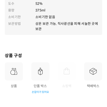
도수
52%
용량
375ml
소비기한
소비기한 없음
보관방법
상온 보관 가능, 직사광선을 피해 서늘한 곳에
보관
상품 구성
상품
단품 박스
쇼핑백
택배박스
손잡이가 있어요