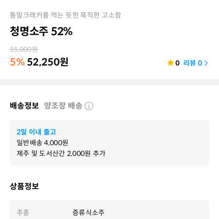
통밀크래커를 먹는 듯한 묵직한 고소함
청명소주 52%
55,000
원
5%
52,250
원
0
리뷰
0
배송정보
양조장 배송
2일 이내 출고
일반배송
4,000
원
제주 및 도서산간
2,000
원 추가
상품정보
주종
증류식소주