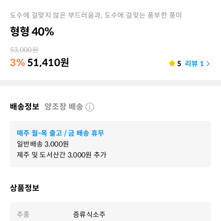
도수에 걸맞지 않은 부드러움과, 도수에 걸맞는 풍부한 풍미
형형 40%
53,000
원
3%
51,410
원
5
리뷰
1
배송정보
양조장 배송
매주 월-목 출고 / 금 배송 휴무
일반배송
3,000
원
제주 및 도서산간
3,000
원 추가
상품정보
주종
증류식소주