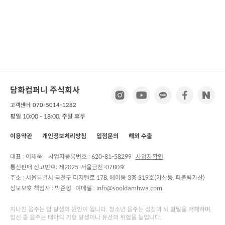
담화컴퍼니 주식회사
고객센터: 070-5014-1282
평일 10:00 - 18:00, 주말 휴무
이용약관
개인정보처리방침
입점문의
해외 수출
대표 : 이재욱
사업자등록번호 :
620-81-58299
사업자확인
통신판매 신고번호:
제2025-서울금천-0780호
주소 :
서울특별시 금천구 디지털로 178, 에이동 3층 319호(가산동, 퍼블릭가산)
정보보호 책임자 :
박준형
이메일 : info@sooldamhwa.com
지나친 음주는 암 발생의 원인이 됩니다. 청소년 음주는 성장과 뇌 발달을 저해하며,
임신 중 음주는 태아의 기형 발생이나 유산의 위험을 높입니다.