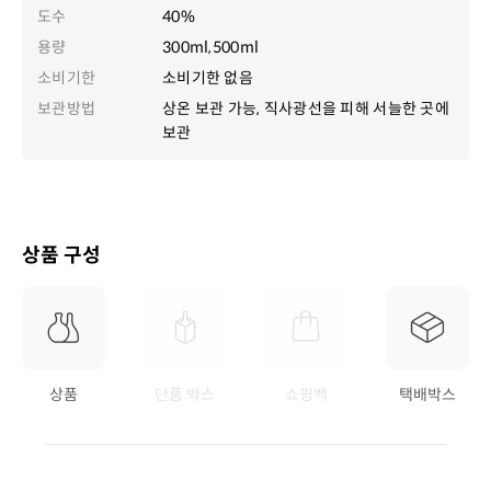
도수
40%
용량
300ml,500ml
소비기한
소비기한 없음
보관방법
상온 보관 가능, 직사광선을 피해 서늘한 곳에
보관
상품 구성
상품
단품 박스
쇼핑백
택배박스