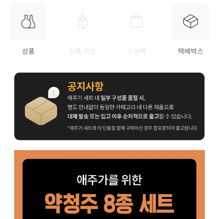
상품
단품 박스
쇼핑백
택배박스