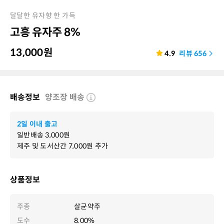
달달한 유자향 한 가득
고흥 유자주 8%
13,000
원
4.9
리뷰
656
배송정보
양조장 배송
2일 이내 출고
일반배송
3,000
원
제주 및 도서산간
7,000
원 추가
상품정보
주종
살균약주
도수
8.00%