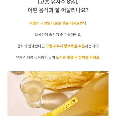
[고흥 유자주 8%],
어떤 음식과 잘 어울리나요?
와플이나 과일 타르트 같은 디저트류
와
달콤하게 즐기기 좋은 술이에요.
음식과 함께한다면
크림 새우나 탕수육을 추천
하는데요.
유자의 새콤 쌉싸름한 맛이
느끼한 맛을 싹 잡아줄 거에요.