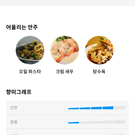
어울리는 안주
오일 파스타
크림 새우
탕수육
향미그래프
단맛
씁쓸