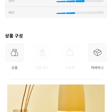
산미
바디
상품 구성
상품
단품 박스
쇼핑백
택배박스