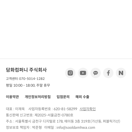
담화컴퍼니 주식회사
고객센터: 070-5014-1282
평일 10:00 - 18:00, 주말 휴무
이용약관
개인정보처리방침
입점문의
해외 수출
대표 : 이재욱
사업자등록번호 :
620-81-58299
사업자확인
통신판매 신고번호:
제2025-서울금천-0780호
주소 :
서울특별시 금천구 디지털로 178, 에이동 3층 319호(가산동, 퍼블릭가산)
정보보호 책임자 :
박준형
이메일 : info@sooldamhwa.com