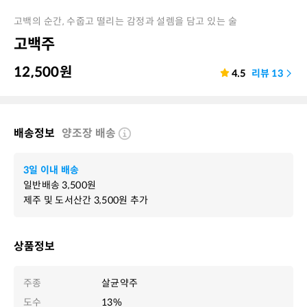
고백의 순간, 수줍고 떨리는 감정과 설렘을 담고 있는 술
고백주
12,500
원
4.5
리뷰
13
배송정보
양조장 배송
3일 이내 배송
일반배송
3,500
원
제주 및 도서산간
3,500
원 추가
상품정보
주종
살균약주
도수
13%