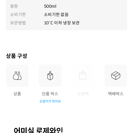
용량
500ml
소비기한
소비기한 없음
보관방법
10˚C 이하 냉장 보관
상품 구성
상품
단품 박스
쇼핑백
택배박스
손잡이가 있어요