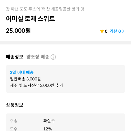
갓 짜낸 포도 주스의 꽉 찬 새콤달콤한 향과 맛
어미실 로제 스위트
25,000
원
0
리뷰
0
배송정보
양조장 배송
2일 이내 배송
일반배송
3,000
원
제주 및 도서산간
3,000
원 추가
상품정보
주종
과실주
도수
12%