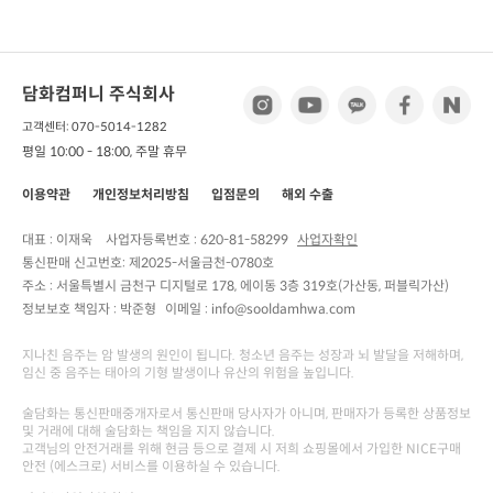
담화컴퍼니 주식회사
고객센터: 070-5014-1282
평일 10:00 - 18:00, 주말 휴무
이용약관
개인정보처리방침
입점문의
해외 수출
대표 : 이재욱
사업자등록번호 :
620-81-58299
사업자확인
통신판매 신고번호:
제2025-서울금천-0780호
주소 :
서울특별시 금천구 디지털로 178, 에이동 3층 319호(가산동, 퍼블릭가산)
정보보호 책임자 :
박준형
이메일 : info@sooldamhwa.com
지나친 음주는 암 발생의 원인이 됩니다. 청소년 음주는 성장과 뇌 발달을 저해하며,
임신 중 음주는 태아의 기형 발생이나 유산의 위험을 높입니다.
술담화는 통신판매중개자로서 통신판매 당사자가 아니며, 판매자가 등록한 상품정보
및 거래에 대해 술담화는 책임을 지지 않습니다.
고객님의 안전거래를 위해 현금 등으로 결제 시 저희 쇼핑몰에서 가입한 NICE구매
안전 (에스크로) 서비스를 이용하실 수 있습니다.