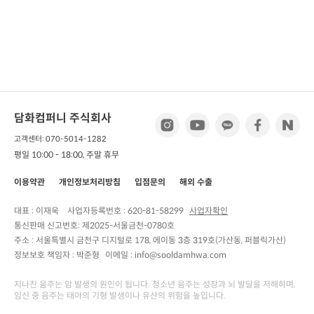
담화컴퍼니 주식회사
고객센터: 070-5014-1282
평일 10:00 - 18:00, 주말 휴무
이용약관
개인정보처리방침
입점문의
해외 수출
대표 : 이재욱
사업자등록번호 :
620-81-58299
사업자확인
통신판매 신고번호:
제2025-서울금천-0780호
주소 :
서울특별시 금천구 디지털로 178, 에이동 3층 319호(가산동, 퍼블릭가산)
정보보호 책임자 :
박준형
이메일 : info@sooldamhwa.com
지나친 음주는 암 발생의 원인이 됩니다. 청소년 음주는 성장과 뇌 발달을 저해하며,
임신 중 음주는 태아의 기형 발생이나 유산의 위험을 높입니다.