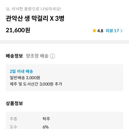
1L 넉넉한 용량으로 나눠마셔요!
관악산 생 막걸리 X 3병
21,600
원
4.8
리뷰
17
배송정보
양조장 배송
2일 이내 배송
일반배송
3,000
원
제주 및 도서산간
3,000
원 추가
상품정보
주종
탁주
도수
6%