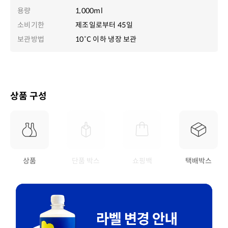
용량
1,000ml
소비기한
제조일로부터 45일
보관방법
10˚C 이하 냉장 보관
상품 구성
상품
단품 박스
쇼핑백
택배박스