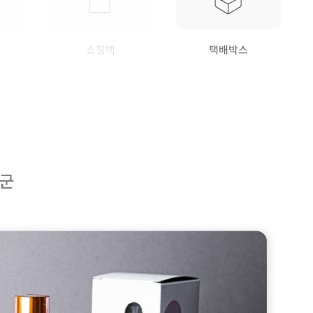
쇼핑백
택배박스