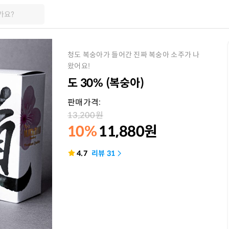
가요?
청도 복숭아가 들어간 진짜 복숭아 소주가 나
왔어요!
도 30% (복숭아)
판매가격:
13,200
원
10%
11,880
원
4.7
리뷰
31