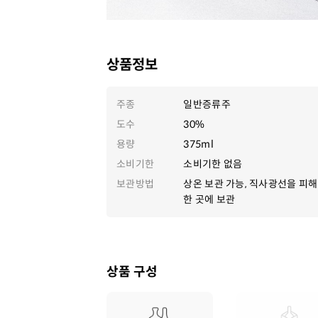
상품정보
주종
일반증류주
도수
30%
용량
375ml
소비기한
소비기한 없음
보관방법
상온 보관 가능, 직사광선을 피해
한 곳에 보관
상품 구성