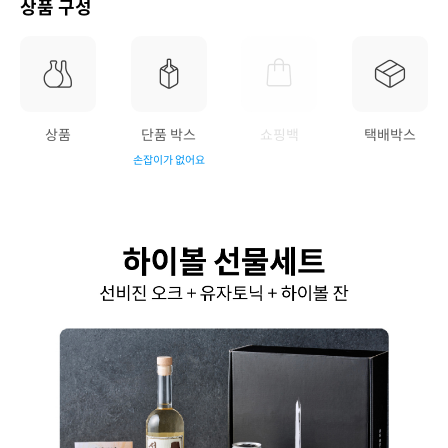
상품 구성
상품
단품 박스
쇼핑백
택배박스
손잡이가 없어요