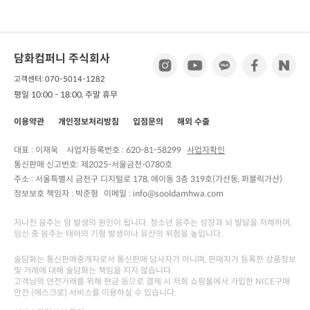
담화컴퍼니 주식회사
고객센터: 070-5014-1282
평일 10:00 - 18:00, 주말 휴무
이용약관
개인정보처리방침
입점문의
해외 수출
대표 : 이재욱
사업자등록번호 :
620-81-58299
사업자확인
통신판매 신고번호:
제2025-서울금천-0780호
주소 :
서울특별시 금천구 디지털로 178, 에이동 3층 319호(가산동, 퍼블릭가산)
정보보호 책임자 :
박준형
이메일 : info@sooldamhwa.com
지나친 음주는 암 발생의 원인이 됩니다. 청소년 음주는 성장과 뇌 발달을 저해하며,
임신 중 음주는 태아의 기형 발생이나 유산의 위험을 높입니다.
술담화는 통신판매중개자로서 통신판매 당사자가 아니며, 판매자가 등록한 상품정보
및 거래에 대해 술담화는 책임을 지지 않습니다.
고객님의 안전거래를 위해 현금 등으로 결제 시 저희 쇼핑몰에서 가입한 NICE구매
안전 (에스크로) 서비스를 이용하실 수 있습니다.