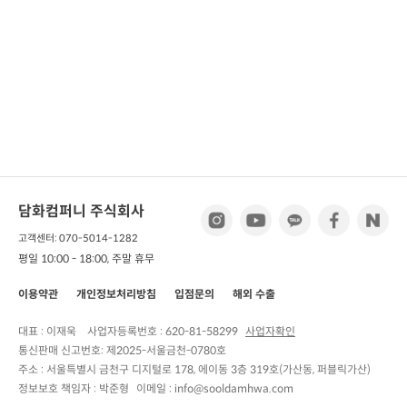
담화컴퍼니 주식회사
고객센터: 070-5014-1282
평일 10:00 - 18:00, 주말 휴무
이용약관
개인정보처리방침
입점문의
해외 수출
대표 : 이재욱
사업자등록번호 :
620-81-58299
사업자확인
통신판매 신고번호:
제2025-서울금천-0780호
주소 :
서울특별시 금천구 디지털로 178, 에이동 3층 319호(가산동, 퍼블릭가산)
정보보호 책임자 :
박준형
이메일 : info@sooldamhwa.com